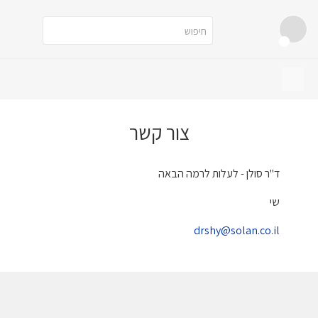
צור קשר
ד"ר סולן - לעלות לרמה הבאה
שי
drshy@solan.co.il